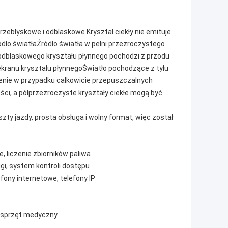
rzebłyskowe i odblaskowe.Kryształ ciekły nie emituje
dło światłaŹródło światła w pełni przezroczystego
a odblaskowego kryształu płynnego pochodzi z przodu
 ekranu kryształu płynnegoŚwiatło pochodzące z tyłu
lenie w przypadku całkowicie przepuszczalnych
ści, a półprzezroczyste kryształy ciekłe mogą być
oszty jazdy, prosta obsługa i wolny format, więc został
e, liczenie zbiorników paliwa
gi, system kontroli dostępu
efony internetowe, telefony IP
u sprzęt medyczny