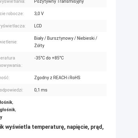
wyświetlania:
Pozytywny Transmisyjny
cie robocze:
3,0 V
yświetlacza:
LCD
Biały / Bursztynowy / Niebieski /
ietlenie:
Żółty
eratura
-35°C do +85°C
howywania.:
ność:
Zgodny z REACH i RoHS
odpowiedzi:
0,1 ms
łośnik
,
głośnik
,
y
 wyświetla temperaturę, napięcie, prąd,