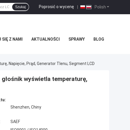
Poprosić o wycenę
|
Polish
Szukaj
SIĘ Z NAMI
AKTUALNOŚCI
SPRAWY
BLOG
rę, Napięcie, Prąd, Generator Tlenu, Segment LCD
głośnik wyświetla temperaturę,
tu:
Shenzhen, Chiny
:
SAEF