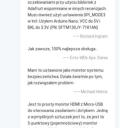
oczekiwaniami przy użyciu bibliotek z
Adafruit wspomniane w innych recenzjach.
Musi również użyć ustawienia SPI_MODE3
w Init. Użyłem Arduino Nano, VCC do 5V i
BKL do 3.3V. (PN: SFTM130JY-7181AN)
—— Richard Ingram
Jak zawsze, 100% najlepsza obsługa...
—— Evto-WEb Aps. Dania
Mam to ustawione jako monitor systemu
bezpieczeństwa. Działa świetnie po tym,
jak rozwiązałem problem.
—— Michael Helms
Jest to prosty monitor HDMI z Micro-USB
do sterowania zasilaniem i dotykiem. Jedną
z wymyślnych sztuczek jest to, że jest to
5-punktowy (pojemnościowy) monitor