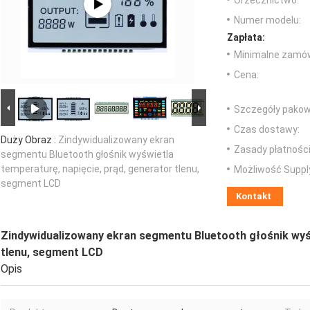
Orzecznictwo:
Numer modelu:
Zapłata:
Minimalne zamów
Cena:
Szczegóły pakow
Czas dostawy:
Duży Obraz :
Zindywidualizowany ekran
Zasady płatności
segmentu Bluetooth głośnik wyświetla
temperaturę, napięcie, prąd, generator tlenu,
Możliwość Suppl
segment LCD
Kontakt
Zindywidualizowany ekran segmentu Bluetooth głośnik wyśw
tlenu, segment LCD
Opis