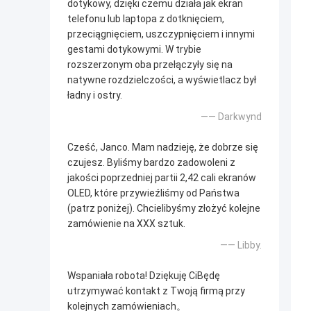
dotykowy, dzięki czemu działa jak ekran
telefonu lub laptopa z dotknięciem,
przeciągnięciem, uszczypnięciem i innymi
gestami dotykowymi. W trybie
rozszerzonym oba przełączyły się na
natywne rozdzielczości, a wyświetlacz był
ładny i ostry.
—— Darkwynd
Cześć, Janco. Mam nadzieję, że dobrze się
czujesz. Byliśmy bardzo zadowoleni z
jakości poprzedniej partii 2,42 cali ekranów
OLED, które przywieźliśmy od Państwa
(patrz poniżej). Chcielibyśmy złożyć kolejne
zamówienie na XXX sztuk.
—— Libby.
Wspaniała robota! Dziękuję CiBędę
utrzymywać kontakt z Twoją firmą przy
kolejnych zamówieniach。