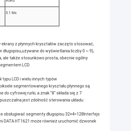
RoHS
0.1 Ms
y ekrany z płynnych kryształów zaczęto stosować,
w długopisu,używane do wyświetlania liczby 0 ~ 9),
wa, ale także stosunkowo prosta, obecnie ogólny
 segmentem LCD.
 typu LCD i wielu innych typów
, piksele segmentowanego kryształu płynnego są
 do cyfrowej rurki, a znak "8" składa się z 7
i dopuszczalna jest zdolność sterowania układu
oże obsługiwać segmenty długopisu 32×4=128Interfejs
inami DATA.HT1621 może również uruchomić dzwonek