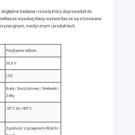
dogłębne badania i rozwój.który doprowadził do
ałówNasze wysokiej klasy wyświetlacze są stosowane
oryzacyjnym, medycznym i produktach
Pozytywne odbicie
30,0 V
LCD
Biały / Bursztynowy / Niebieski /
Żółty
-35°C do +85°C
Zgodność z przepisami REACH i