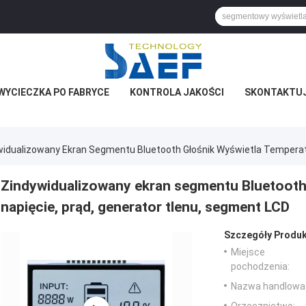
WYCIECZKA PO FABRYCE
KONTROLA JAKOŚCI
SKONTAKTUJ 
widualizowany Ekran Segmentu Bluetooth Głośnik Wyświetla Temperatu
Zindywidualizowany ekran segmentu Bluetooth 
napięcie, prąd, generator tlenu, segment LCD
Szczegóły Produk
Miejsce
pochodzenia:
Nazwa handlowa