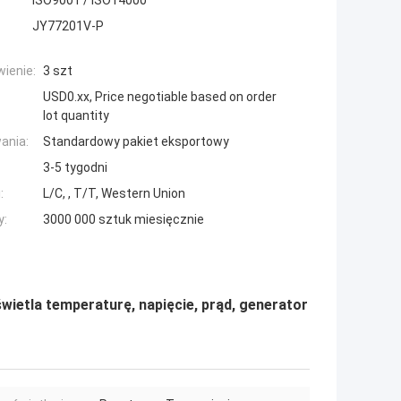
ISO9001 / ISO14000
JY77201V-P
ienie:
3 szt
USD0.xx, Price negotiable based on order
lot quantity
ania:
Standardowy pakiet eksportowy
3-5 tygodni
:
L/C, , T/T, Western Union
y:
3000 000 sztuk miesięcznie
ietla temperaturę, napięcie, prąd, generator