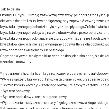
Jak to działa
Ekrany LCD typu TN mają zazwyczaj trzy tryby: pełnoprzezroczyste, p
aktywnie światła i musi być podłączony, aby zapewnić zewnętrzne źró
kryształu płynnego pochodzi z tyłu kryształu płynnego;Źródło światł
kryształu płynnego i odbija się na oko obserwatora przez polaryzator
kryształu płynnego i odbijające się z przodu.wymagane jest podświet
kryształów ciekłych, nie jest wymagane podświetlenie dla odblaskowo
używane z podświetleniem lub bez niego.
Segment kryształ ciekły ma kilka cech, takich jak niska cena, niskie k
szeroko stosowany.
* Instrumenty, liczniki: liczniki gazu, liczniki wody, systemy autobusow
*Wykres sprzętu biurowego: faks, karta ciśnieniowa, urządzenie obsłu
* Sprzęt komunikacyjny: wszelkiego rodzaju telefony z kartami IC, tel
* System bankowy:
* System podatkowy: kontroler podatkowy
*Wyposażenie medyczne: monitory fizjologiczne i wszelkiego rodzaj
* Przemysłowe urządzenia sterujące: sterowanie automatyczne