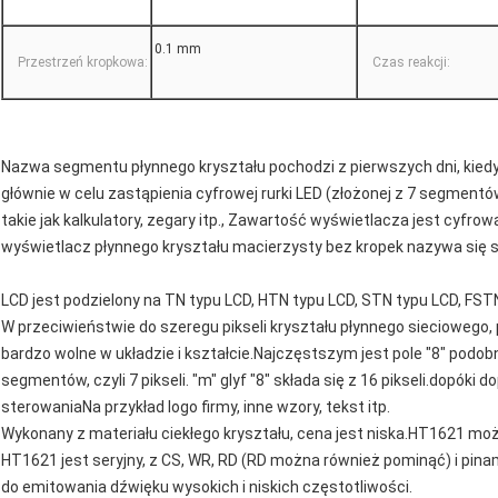
0.1 mm
Przestrzeń kropkowa:
Czas reakcji:
Nazwa segmentu płynnego kryształu pochodzi z pierwszych dni, kied
głównie w celu zastąpienia cyfrowej rurki LED (złożonej z 7 segmentó
takie jak kalkulatory, zegary itp., Zawartość wyświetlacza jest cyfro
wyświetlacz płynnego kryształu macierzysty bez kropek nazywa się
LCD jest podzielony na TN typu LCD, HTN typu LCD, STN typu LCD, FSTN
W przeciwieństwie do szeregu pikseli kryształu płynnego sieciowego
bardzo wolne w układzie i kształcie.Najczęstszym jest pole "8" podobne
segmentów, czyli 7 pikseli. "m" glyf "8" składa się z 16 pikseli.dopók
sterowaniaNa przykład logo firmy, inne wzory, tekst itp.
Wykonany z materiału ciekłego kryształu, cena jest niska.HT1621 m
HT1621 jest seryjny, z CS, WR, RD (RD można również pominąć) i p
do emitowania dźwięku wysokich i niskich częstotliwości.