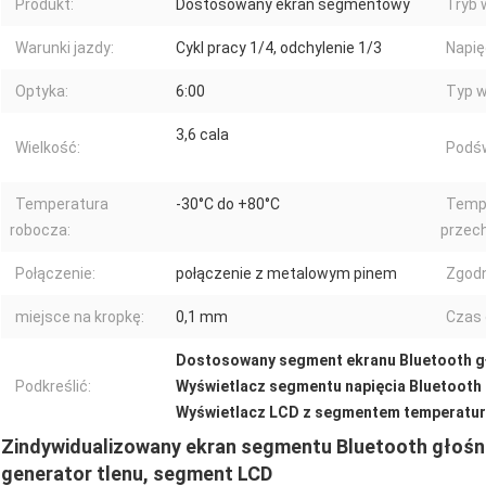
Produkt:
Dostosowany ekran segmentowy
Tryb 
Warunki jazdy:
Cykl pracy 1/4, odchylenie 1/3
Napię
Optyka:
6:00
Typ w
3,6 cala
Wielkość:
Podśw
Temperatura
-30°C do +80°C
Temp
robocza:
przec
Połączenie:
połączenie z metalowym pinem
Zgod
miejsce na kropkę:
0,1 mm
Czas 
Dostosowany segment ekranu Bluetooth g
Podkreślić:
Wyświetlacz segmentu napięcia Bluetooth 
Wyświetlacz LCD z segmentem temperatur
Zindywidualizowany ekran segmentu Bluetooth głośnik
generator tlenu, segment LCD