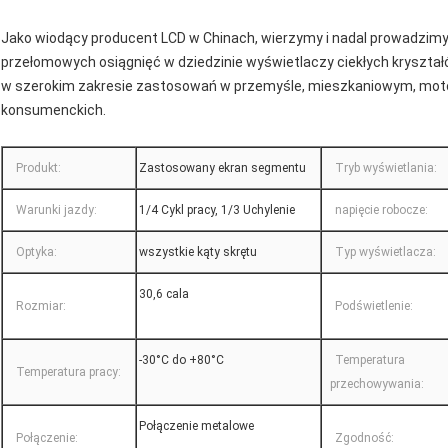
Jako wiodący producent LCD w Chinach, wierzymy i nadal prowadzimy 
przełomowych osiągnięć w dziedzinie wyświetlaczy ciekłych kryszt
w szerokim zakresie zastosowań w przemyśle, mieszkaniowym, mot
konsumenckich.
Produkt:
Zastosowany ekran segmentu
Tryb wyświetlania:
Warunki jazdy:
1/4 Cykl pracy, 1/3 Uchylenie
napięcie robocze:
Optyka:
wszystkie kąty skrętu
Typ wyświetlacza:
30,6 cala
Rozmiar:
Podświetlenie:
-30°C do +80°C
Temperatura
Temperatura pracy:
przechowywania:
Połączenie metalowe
Połączenie:
Zgodność: