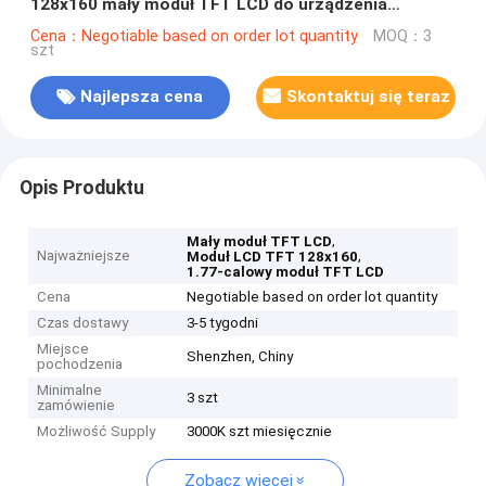
128x160 mały moduł TFT LCD do urządzenia
medycznego;
Cena：Negotiable based on order lot quantity
MOQ：3
szt
Najlepsza cena
Skontaktuj się teraz
Opis Produktu
,
Mały moduł TFT LCD
Najważniejsze
,
Moduł LCD TFT 128x160
1.77-calowy moduł TFT LCD
Cena
Negotiable based on order lot quantity
Czas dostawy
3-5 tygodni
Miejsce
Shenzhen, Chiny
pochodzenia
Minimalne
3 szt
zamówienie
Możliwość Supply
3000K szt miesięcznie
Zobacz więcej