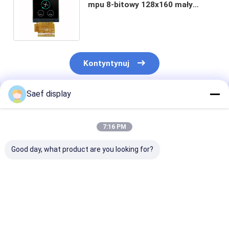
mpu 8-bitowy 128x160 mały
moduł TFT LCD do urządzenia
medycznego;
Kontyntynuj
Saef display
Polecane Produkty
7:16 PM
Good day, what product are you looking for?
13,3-calowy
13.3 cali FHD TFT
2.8-calowy TF
wyświetlacz LCD
LCD 1000 nit eDP 1.2
Transflective
TFT o ultrawysokiej
PCAP Ekran
Display Module