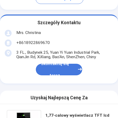
Szczegóły Kontaktu
Mrs. Christina
+8618922869670
3 FL., Budynek 25, Yuan Yi Yuan Industrial Park,
QianJin Rd, XiXiang, Bao'An, ShenZhen, Chiny
Skontaktuj się
teraz
Uzyskaj Najlepszą Cenę Za
1,77-calowy wyświetlacz TFT lcd