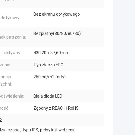
Bez ekranu dotykowego
 dotykowy:
Bezpłatny(80/80/80/80)
nek patrzenia:
r aktywny:
430,20 x 57,60 mm
zenie:
Typ złącza FPC
ancja
260 cd/m2 (nity)
zchni:
odświetlenia:
Biała dioda LED
ność:
Zgodny z REACH i RoHS
2
ielczości, typu IPS, pełny kąt widzenia