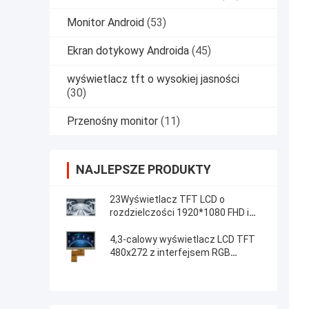
Monitor Android
(53)
Ekran dotykowy Androida
(45)
wyświetlacz tft o wysokiej jasności
(30)
Przenośny monitor
(11)
NAJLEPSZE PRODUKTY
23Wyświetlacz TFT LCD o
rozdzielczości 1920*1080 FHD i
pojemnościowa 5-punktowa
kontrola dotykowa
4,3-calowy wyświetlacz LCD TFT
480x272 z interfejsem RGB
Rezystancyjny dotyk