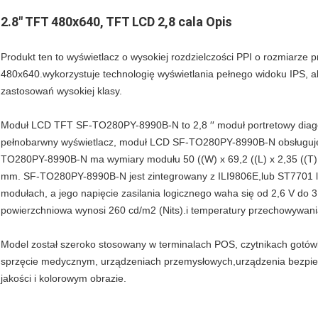
2.8" TFT 480x640, TFT LCD 2,8 cala Opis
Produkt ten to wyświetlacz o wysokiej rozdzielczości PPI o rozmiarze pr
480x640.wykorzystuje technologię wyświetlania pełnego widoku IPS, ab
zastosowań wysokiej klasy.
Moduł LCD TFT SF-TO280PY-8990B-N to 2,8 ′′ moduł portretowy diago
pełnobarwny wyświetlacz, moduł LCD SF-TO280PY-8990B-N obsługuje i
TO280PY-8990B-N ma wymiary modułu 50 ((W) x 69,2 ((L) x 2,35 ((T) 
mm. SF-TO280PY-8990B-N jest zintegrowany z ILI9806E,lub ST7701 l
modułach, a jego napięcie zasilania logicznego waha się od 2,6 V do 3
powierzchniowa wynosi 260 cd/m2 (Nits).i temperatury przechowywania
Model został szeroko stosowany w terminalach POS, czytnikach gotó
sprzęcie medycznym, urządzeniach przemysłowych,urządzenia bezpie
jakości i kolorowym obrazie.