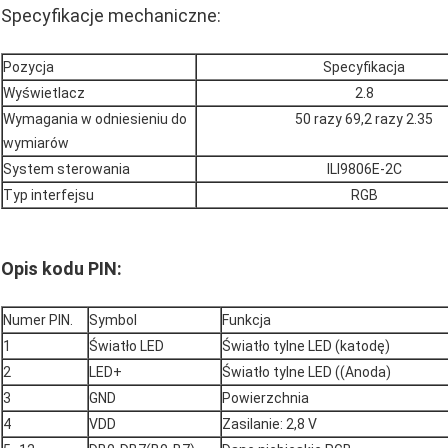
Specyfikacje mechaniczne:
Pozycja
Specyfikacja
Wyświetlacz
2.8
Wymagania w odniesieniu do
50 razy 69,2 razy 2.35
wymiarów
System sterowania
ILI9806E-2C
Typ interfejsu
RGB
Opis kodu PIN:
Numer PIN.
Symbol
Funkcja
1
Światło LED
Światło tylne LED (katodę)
2
LED+
Światło tylne LED ((Anoda)
3
GND
Powierzchnia
4
VDD
Zasilanie: 2,8 V