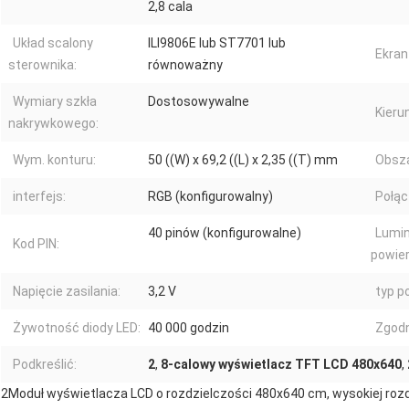
2,8 cala
Układ scalony
ILI9806E lub ST7701 lub
Ekran
sterownika:
równoważny
Wymiary szkła
Dostosowywalne
Kieru
nakrywkowego:
Wym. konturu:
50 ((W) x 69,2 ((L) x 2,35 ((T) mm
Obsza
interfejs:
RGB (konfigurowalny)
Połąc
40 pinów (konfigurowalne)
Lumin
Kod PIN:
powier
Napięcie zasilania:
3,2 V
typ p
Żywotność diody LED:
40 000 godzin
Zgod
Podkreślić:
2
,
8-calowy wyświetlacz TFT LCD 480x640
,
2Moduł wyświetlacza LCD o rozdzielczości 480x640 cm, wysokiej rozdz