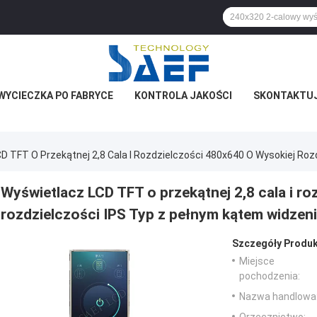
WYCIECZKA PO FABRYCE
KONTROLA JAKOŚCI
SKONTAKTUJ 
D TFT O Przekątnej 2,8 Cala I Rozdzielczości 480x640 O Wysokiej Ro
Wyświetlacz LCD TFT o przekątnej 2,8 cala i r
rozdzielczości IPS Typ z pełnym kątem widzen
Szczegóły Produk
Miejsce
pochodzenia:
Nazwa handlowa