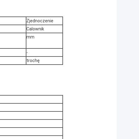
Zjednoczenie
Calownik
mm
-
trochę