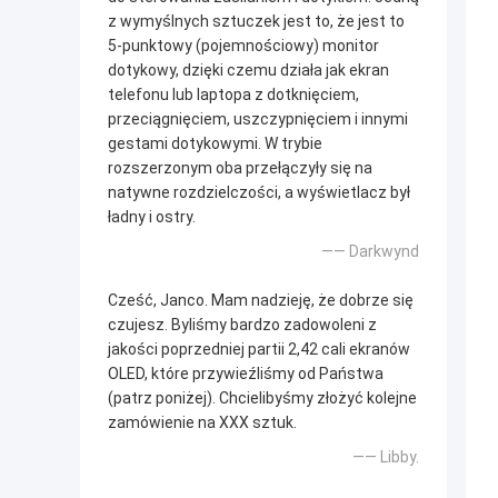
z wymyślnych sztuczek jest to, że jest to
5-punktowy (pojemnościowy) monitor
dotykowy, dzięki czemu działa jak ekran
telefonu lub laptopa z dotknięciem,
przeciągnięciem, uszczypnięciem i innymi
gestami dotykowymi. W trybie
rozszerzonym oba przełączyły się na
natywne rozdzielczości, a wyświetlacz był
ładny i ostry.
—— Darkwynd
Cześć, Janco. Mam nadzieję, że dobrze się
czujesz. Byliśmy bardzo zadowoleni z
jakości poprzedniej partii 2,42 cali ekranów
OLED, które przywieźliśmy od Państwa
(patrz poniżej). Chcielibyśmy złożyć kolejne
zamówienie na XXX sztuk.
—— Libby.