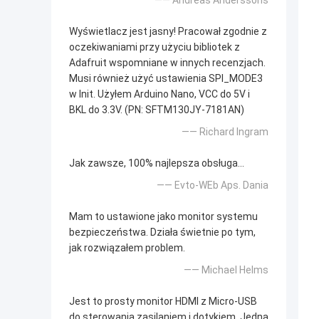
—— Andreas Anderssons
Wyświetlacz jest jasny! Pracował zgodnie z
oczekiwaniami przy użyciu bibliotek z
Adafruit wspomniane w innych recenzjach.
Musi również użyć ustawienia SPI_MODE3
w Init. Użyłem Arduino Nano, VCC do 5V i
BKL do 3.3V. (PN: SFTM130JY-7181AN)
—— Richard Ingram
Jak zawsze, 100% najlepsza obsługa...
—— Evto-WEb Aps. Dania
Mam to ustawione jako monitor systemu
bezpieczeństwa. Działa świetnie po tym,
jak rozwiązałem problem.
—— Michael Helms
Jest to prosty monitor HDMI z Micro-USB
do sterowania zasilaniem i dotykiem. Jedną