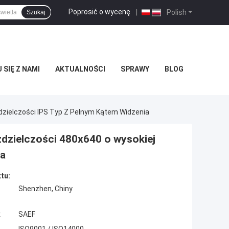
Poprosić o wycenę
|
Polish
Szukaj
SIĘ Z NAMI
AKTUALNOŚCI
SPRAWY
BLOG
zdzielczości IPS Typ Z Pełnym Kątem Widzenia
ozdzielczości 480x640 o wysokiej
ia
tu:
Shenzhen, Chiny
:
SAEF