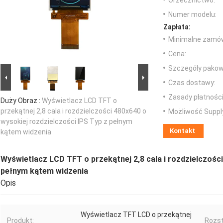
Orzecznictwo:
Numer modelu:
Zapłata:
Minimalne zamów
Cena:
Szczegóły pakow
Czas dostawy:
Zasady płatności
Duży Obraz :
Wyświetlacz LCD TFT o
przekątnej 2,8 cala i rozdzielczości 480x640 o
Możliwość Suppl
wysokiej rozdzielczości IPS Typ z pełnym
Kontakt
kątem widzenia
Wyświetlacz LCD TFT o przekątnej 2,8 cala i rozdzielczości
pełnym kątem widzenia
Opis
Wyświetlacz TFT LCD o przekątnej
Produkt:
Rozst