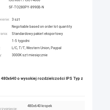
ISO9001 / ISO14000
SF-TO280PY-8990B-N
ienie:
3 szt
Negotiable based on order lot quantity
ania:
Standardowy pakiet eksportowy
1-5 tygodni
:
L/C, T/T, Western Union, Paypal
y:
3000K szt miesięcznie
 480x640 o wysokiej rozdzielczości IPS Typ z
480x640 kropek
rzygnięcie: