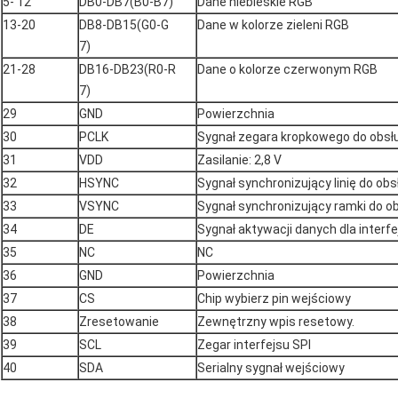
5- 12
DB0-DB7(B0-B7)
Dane niebieskie RGB
13-20
DB8-DB15(G0-G
Dane w kolorze zieleni RGB
7)
21-28
DB16-DB23(R0-R
Dane o kolorze czerwonym RGB
7)
29
GND
Powierzchnia
30
PCLK
Sygnał zegara kropkowego do obsłu
31
VDD
Zasilanie: 2,8 V
32
HSYNC
Sygnał synchronizujący linię do obs
33
VSYNC
Sygnał synchronizujący ramki do ob
34
DE
Sygnał aktywacji danych dla interf
35
NC
NC
36
GND
Powierzchnia
37
CS
Chip wybierz pin wejściowy
38
Zresetowanie
Zewnętrzny wpis resetowy.
39
SCL
Zegar interfejsu SPI
40
SDA
Serialny sygnał wejściowy